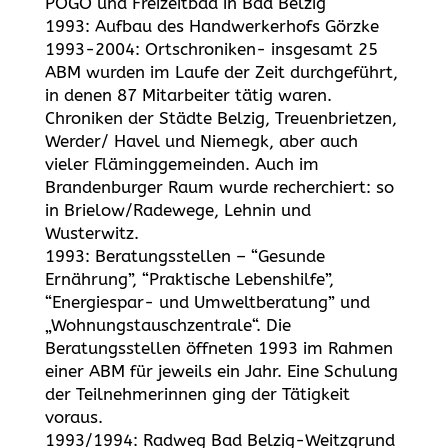
POGO und Freizeitbad in Bad Belzig
1993: Aufbau des Handwerkerhofs Görzke
1993-2004: Ortschroniken- insgesamt 25
ABM wurden im Laufe der Zeit durchgeführt,
in denen 87 Mitarbeiter tätig waren.
Chroniken der Städte Belzig, Treuenbrietzen,
Werder/ Havel und Niemegk, aber auch
vieler Fläminggemeinden. Auch im
Brandenburger Raum wurde recherchiert: so
in Brielow/Radewege, Lehnin und
Wusterwitz.
1993: Beratungsstellen – “Gesunde
Ernährung”, “Praktische Lebenshilfe”,
“Energiespar- und Umweltberatung” und
„Wohnungstauschzentrale“. Die
Beratungsstellen öffneten 1993 im Rahmen
einer ABM für jeweils ein Jahr. Eine Schulung
der Teilnehmerinnen ging der Tätigkeit
voraus.
1993/1994: Radweg Bad Belzig-Weitzgrund