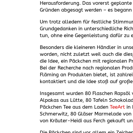
Herausforderung. Das vorerst geplant
Gründen abgesagt werden – es begann d
Um trotz alledem für festliche Stimmu
Grundgedanken in unterschiedliche Ri
tun, ohne eine Gegenleistung dafür zu 
Besonders die kleineren Händler in unse
worden, nicht zuletzt weil auch die di
die Idee, ein Päckchen mit regionalen P
Bei der Recherche nach regionalen Produ
Fläming an Produkten bietet, ist zahlre
kontaktiert und die Idee stoß auf groß
Insgesamt wurden 80 Flaschen Rapsöl 
Alpakas aus Lütte, 80 Tafeln Schokola
Päckchen Tee aus dem Laden
TeeArt
in 
Schmerwitz, 80 Gläser Marmelade von K
von Kräuter-Heidi aus Ferch gekauft un
Die Päckchen sind vor allem ein Zeich