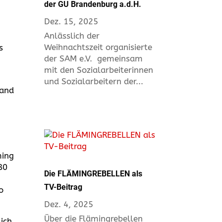
der GU Brandenburg a.d.H.
Dez. 15, 2025
Anlässlich der
Weihnachtszeit organisierte
s
der SAM e.V. gemeinsam
mit den Sozialarbeiterinnen
und Sozialarbeitern der...
tand
n
ming
80
Die FLÄMINGREBELLEN als
TV-Beitrag
o
Dez. 4, 2025
Über die Flämingrebellen
ich