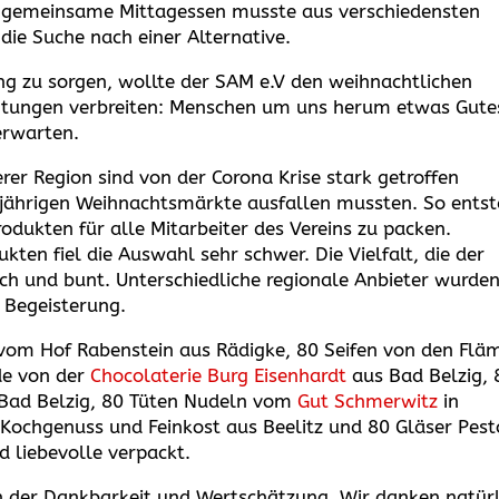
e gemeinsame Mittagessen musste aus verschiedensten
ie Suche nach einer Alternative.
ng zu sorgen, wollte der SAM e.V den weihnachtlichen
chtungen verbreiten: Menschen um uns herum etwas Gute
erwarten.
rer Region sind von der Corona Krise stark getroffen
esjährigen Weihnachtsmärkte ausfallen mussten. So ents
rodukten für alle Mitarbeiter des Vereins zu packen.
kten fiel die Auswahl sehr schwer. Die Vielfalt, die der
ich und bunt. Unterschiedliche regionale Anbieter wurde
e Begeisterung.
vom Hof Rabenstein aus Rädigke, 80 Seifen von den Flä
de von der
Chocolaterie Burg Eisenhardt
aus Bad Belzig, 
Bad Belzig, 80 Tüten Nudeln vom
Gut Schmerwitz
in
ochgenuss und Feinkost aus Beelitz und 80 Gläser Pest
d liebevolle verpackt.
en der Dankbarkeit und Wertschätzung. Wir danken natürl